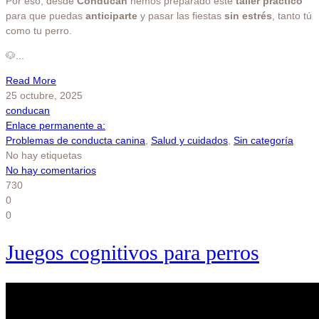
Por eso, desde
Conducan
hemos preparado este
taller práctico
para que puedas
anticiparte
y pasar las fiestas
sin estrés
, tanto tú
como tu perro.
🐶
...
Read More
25 octubre, 2025
conducan
Enlace permanente a:
Problemas de conducta canina
,
Salud y cuidados
,
Sin categoría
No hay etiquetas
No hay comentarios
730
0
0
Juegos cognitivos para perros