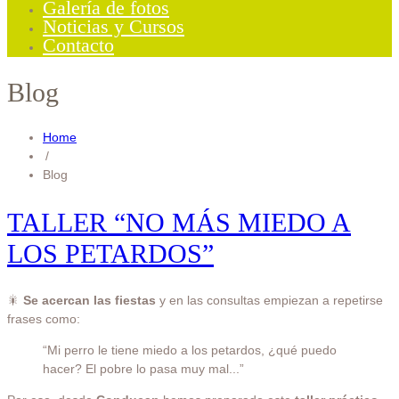
Galería de fotos
Noticias y Cursos
Contacto
Blog
Home
/
Blog
TALLER “NO MÁS MIEDO A
LOS PETARDOS”
🎇
Se acercan las fiestas
y en las consultas empiezan a repetirse
frases como:
“Mi perro le tiene miedo a los petardos, ¿qué puedo
hacer? El pobre lo pasa muy mal...”