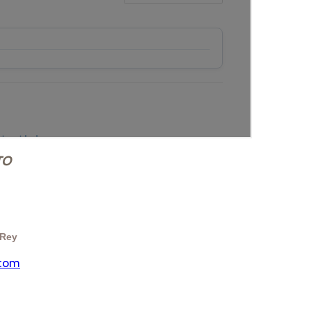
TO
 Rey
com